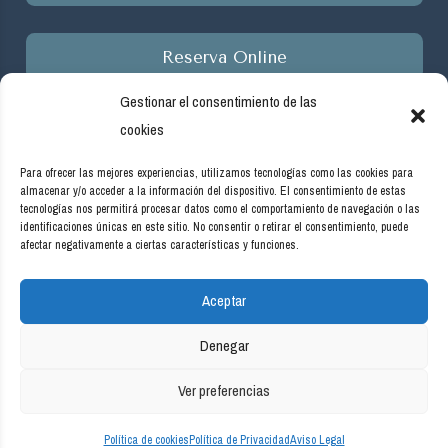
Reserva Online
Gestionar el consentimiento de las
cookies
Para ofrecer las mejores experiencias, utilizamos tecnologías como las cookies para
almacenar y/o acceder a la información del dispositivo. El consentimiento de estas
Empresa beneficiaria de ayudas del programa de incentivos
tecnologías nos permitirá procesar datos como el comportamiento de navegación o las
ligados al autoconsumo y almacenamiento, con fuentes de
identificaciones únicas en este sitio. No consentir o retirar el consentimiento, puede
afectar negativamente a ciertas características y funciones.
energía renovable, así como a la implantación de sistemas
térmicos renovables en el sector residencial en el marco del
Aceptar
Plan de Recuperación, Transformación y Resiliencia, financiado
por la Unión Europea -NextGenerationEU. Real Decreto
Denegar
477/2021, de 29 de junio. #PlanDeRecuperación
Ver preferencias
Política de cookies
Política de Privacidad
Aviso Legal