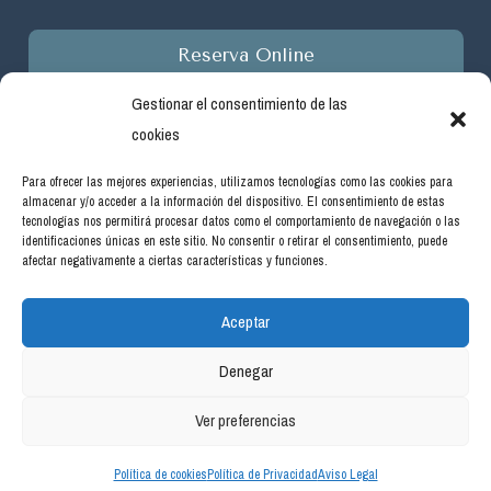
Reserva Online
Gestionar el consentimiento de las
cookies
Para ofrecer las mejores experiencias, utilizamos tecnologías como las cookies para
almacenar y/o acceder a la información del dispositivo. El consentimiento de estas
Empresa beneficiaria de ayudas del programa de incentivos
tecnologías nos permitirá procesar datos como el comportamiento de navegación o las
ligados al autoconsumo y almacenamiento, con fuentes de
identificaciones únicas en este sitio. No consentir o retirar el consentimiento, puede
afectar negativamente a ciertas características y funciones.
energía renovable, así como a la implantación de sistemas
térmicos renovables en el sector residencial en el marco del
Aceptar
Plan de Recuperación, Transformación y Resiliencia, financiado
por la Unión Europea -NextGenerationEU. Real Decreto
Denegar
477/2021, de 29 de junio. #PlanDeRecuperación
Ver preferencias
Política de cookies
Política de Privacidad
Aviso Legal