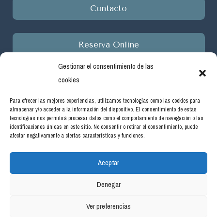
Contacto
Reserva Online
Gestionar el consentimiento de las
cookies
Para ofrecer las mejores experiencias, utilizamos tecnologías como las cookies para
almacenar y/o acceder a la información del dispositivo. El consentimiento de estas
Empresa beneficiaria de ayudas del programa de incentivos
tecnologías nos permitirá procesar datos como el comportamiento de navegación o las
ligados al autoconsumo y almacenamiento, con fuentes de
identificaciones únicas en este sitio. No consentir o retirar el consentimiento, puede
afectar negativamente a ciertas características y funciones.
energía renovable, así como a la implantación de sistemas
térmicos renovables en el sector residencial en el marco del
Aceptar
Plan de Recuperación, Transformación y Resiliencia, financiado
por la Unión Europea -NextGenerationEU. Real Decreto
Denegar
477/2021, de 29 de junio. #PlanDeRecuperación
Ver preferencias