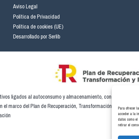
Aviso Legal
Política de Privacidad
Política de cookies (UE)
Desarrollado por Serlib
ivos ligados al autoconsumo y almacenamiento, con fuentes de en
en el marco del Plan de Recuperación, Transformación y Resilienci
Para ofrecer l
ación
acceder a la i
datos como el 
retirar el con