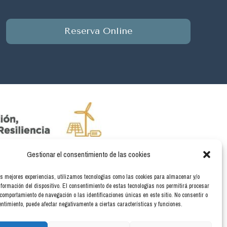
Reserva Online
Gestionar el consentimiento de las cookies
ergía renovable, así como a la implantación de
a, financiado por la Unión Europea -NextGenerationEU.
as mejores experiencias, utilizamos tecnologías como las cookies para almacenar y/o
nformación del dispositivo. El consentimiento de estas tecnologías nos permitirá procesar
comportamiento de navegación o las identificaciones únicas en este sitio. No consentir o
sentimiento, puede afectar negativamente a ciertas características y funciones.