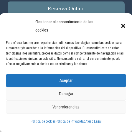
Reserva Online
Gestionar el consentimiento de las
cookies
Para ofrecer las mejores experiencias, utilizamos tecnologías como las cookies para
almacenar y/o acceder a la información del dispositivo. El consentimiento de estas
Empresa beneficiaria de ayudas del programa de incentivos
tecnologías nos permitirá procesar datos como el comportamiento de navegación o las
ligados al autoconsumo y almacenamiento, con fuentes de
identificaciones únicas en este sitio. No consentir o retirar el consentimiento, puede
afectar negativamente a ciertas características y funciones.
energía renovable, así como a la implantación de sistemas
térmicos renovables en el sector residencial en el marco del
Aceptar
Plan de Recuperación, Transformación y Resiliencia, financiado
por la Unión Europea -NextGenerationEU. Real Decreto
Denegar
477/2021, de 29 de junio. #PlanDeRecuperación
Ver preferencias
Política de cookies
Política de Privacidad
Aviso Legal