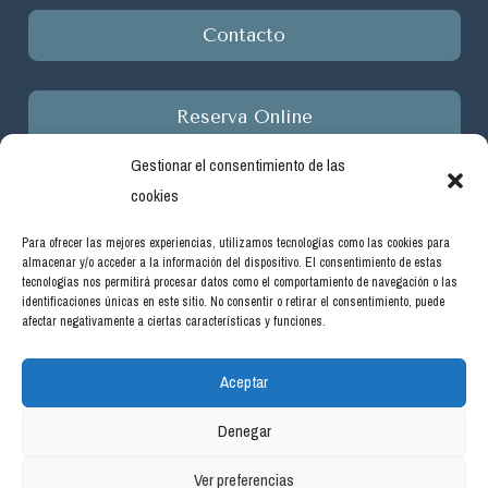
Contacto
Reserva Online
Gestionar el consentimiento de las
cookies
Para ofrecer las mejores experiencias, utilizamos tecnologías como las cookies para
almacenar y/o acceder a la información del dispositivo. El consentimiento de estas
Empresa beneficiaria de ayudas del programa de incentivos
tecnologías nos permitirá procesar datos como el comportamiento de navegación o las
ligados al autoconsumo y almacenamiento, con fuentes de
identificaciones únicas en este sitio. No consentir o retirar el consentimiento, puede
afectar negativamente a ciertas características y funciones.
energía renovable, así como a la implantación de sistemas
térmicos renovables en el sector residencial en el marco del
Aceptar
Plan de Recuperación, Transformación y Resiliencia, financiado
por la Unión Europea -NextGenerationEU. Real Decreto
Denegar
477/2021, de 29 de junio. #PlanDeRecuperación
Ver preferencias