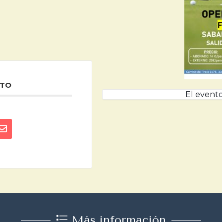
NTO
El evento
Más información