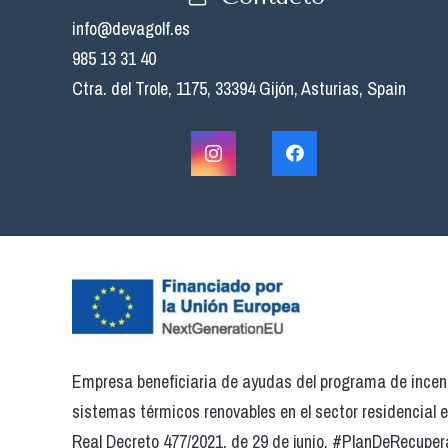
info@devagolf.es
985 13 31 40
Ctra. del Trole, 1175, 33394 Gijón, Asturias, Spain
Empresa beneficiaria de ayudas del programa de incent
sistemas térmicos renovables en el sector residencial 
Real Decreto 477/2021, de 29 de junio. #PlanDeRecuper