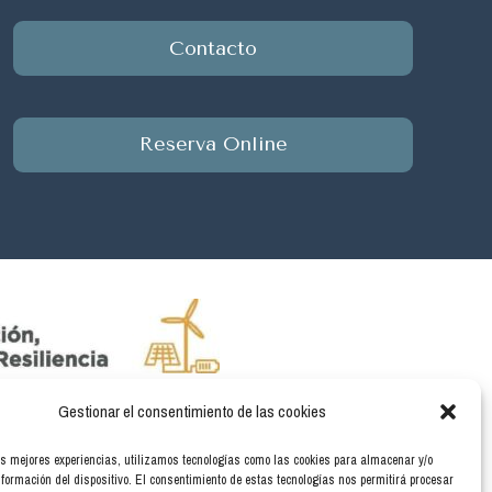
Contacto
Reserva Online
Gestionar el consentimiento de las cookies
ergía renovable, así como a la implantación de
a, financiado por la Unión Europea -NextGenerationEU.
as mejores experiencias, utilizamos tecnologías como las cookies para almacenar y/o
nformación del dispositivo. El consentimiento de estas tecnologías nos permitirá procesar