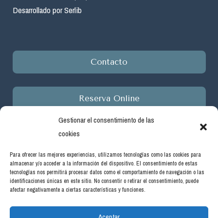
Desarrollado por Serlib
Contacto
Reserva Online
Gestionar el consentimiento de las
cookies
Para ofrecer las mejores experiencias, utilizamos tecnologías como las cookies para
almacenar y/o acceder a la información del dispositivo. El consentimiento de estas
Empresa beneficiaria de ayudas del programa de incentivos
tecnologías nos permitirá procesar datos como el comportamiento de navegación o las
ligados al autoconsumo y almacenamiento, con fuentes de
identificaciones únicas en este sitio. No consentir o retirar el consentimiento, puede
afectar negativamente a ciertas características y funciones.
energía renovable, así como a la implantación de sistemas
térmicos renovables en el sector residencial en el marco del
Aceptar