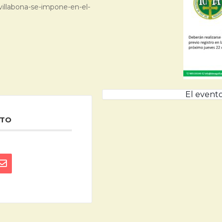
-villabona-se-impone-en-el-
El evento
NTO