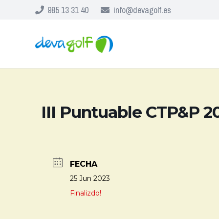
985 13 31 40
info@devagolf.es
III Puntuable CTP&P 2
FECHA
25 Jun 2023
Finalizdo!