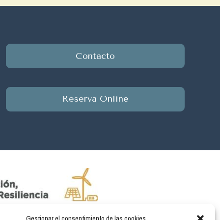
Contacto
Reserva Online
Gestionar el consentimiento de las cookies