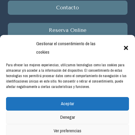
Contacto
Reserva Online
Gestionar el consentimiento de las
cookies
Para ofrecer las mejores experiencias, utilizamos tecnologías como las cookies para
almacenar y/o acceder a la información del dispositivo. El consentimiento de estas
Empresa beneficiaria de ayudas del programa de incentivos
tecnologías nos permitirá procesar datos como el comportamiento de navegación o las
ligados al autoconsumo y almacenamiento, con fuentes de
identificaciones únicas en este sitio. No consentir o retirar el consentimiento, puede
afectar negativamente a ciertas características y funciones.
energía renovable, así como a la implantación de sistemas
térmicos renovables en el sector residencial en el marco del
Aceptar
Plan de Recuperación, Transformación y Resiliencia, financiado
por la Unión Europea -NextGenerationEU. Real Decreto
Denegar
477/2021, de 29 de junio. #PlanDeRecuperación
Ver preferencias